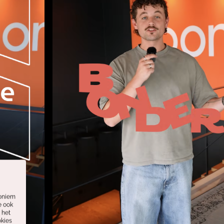
noniem
e ook
 het
okies