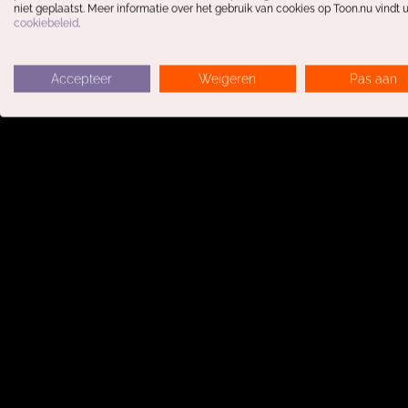
niet geplaatst. Meer informatie over het gebruik van cookies op Toon.nu vindt u
cookiebeleid
.
Projectcase
Accepteer
Weigeren
Pas aan
Solvane een merk met een gunfacto