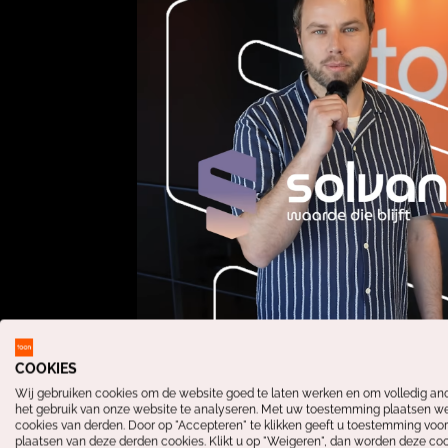
COOKIES
Wij gebruiken cookies om de website goed te laten werken en om volledig a
het gebruik van onze website te analyseren. Met uw toestemming plaatsen w
cookies van derden. Door op "Accepteren" te klikken geeft u toestemming voor
plaatsen van deze derden cookies. Klikt u op "Weigeren", dan worden deze co