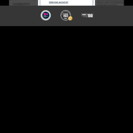
TECHNOLOGIE
Een maatwerk productkeuzehulp
Van het zorgvuldig geselecteerde aanbod tot de
doordachte filtering en het moeiteloze bestelproces:
de bezoeker kan tijdens het bezoek direct de
perfecte service ervaren. Onze productkeuzehulp
gaat nog een stap verder door de vrijheid te bieden
om een product volledig op maat samen te stellen.
Zo creëren we een persoonlijke en optimale digitale