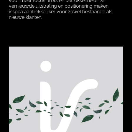
voor meer focus, trots en betrokkenheid. De
vernieuwde uitstraling en positionering maken
inspea aantrekkelijker voor zowel bestaande als
nieuwe klanten.