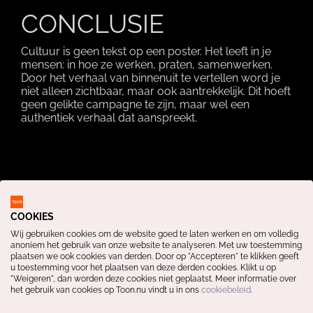
CONCLUSIE
Cultuur is geen tekst op een poster. Het leeft in je
mensen: in hoe ze werken, praten, samenwerken.
Door het verhaal van binnenuit te vertellen word je
niet alleen zichtbaar, maar ook aantrekkelijk. Dit hoeft
geen gelikte campagne te zijn, maar wel een
authentiek verhaal dat aanspreekt.
KLAAR VOOR ECHTE
COOKIES
IMPACT?
Wij gebruiken cookies om de website goed te laten werken en om volledig
anoniem het gebruik van onze website te analyseren. Met uw toestemming
plaatsen we ook cookies van derden. Door op "Accepteren" te klikken geeft
Wij maken jouw werkgeversmerk betekenisvol.
u toestemming voor het plaatsen van deze derden cookies. Klikt u op
Neem contact op voor inspiratie of een vrijblijvend
"Weigeren", dan worden deze cookies niet geplaatst. Meer informatie over
gesprek.
het gebruik van cookies op Toon.nu vindt u in ons
cookiebeleid
.